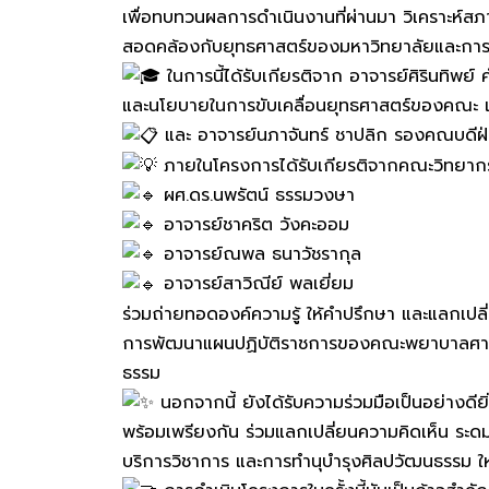
เพื่อทบทวนผลการดำเนินงานที่ผ่านมา วิเคราะห
สอดคล้องกับยุทธศาสตร์ของมหาวิทยาลัยและการเป
ในการนี้ได้รับเกียรติจาก อาจารย์ศิรินทิ
และนโยบายในการขับเคลื่อนยุทธศาสตร์ของคณะ เพื
และ อาจารย์นภาจันทร์ ชาปลิก รองคณบดีฝ
ภายในโครงการได้รับเกียรติจากคณะวิทยากรผ
ผศ.ดร.นพรัตน์ ธรรมวงษา
อาจารย์ชาคริต วังคะออม
อาจารย์ณพล ธนาวัชรากุล
อาจารย์สาวิณีย์ พลเยี่ยม
ร่วมถ่ายทอดองค์ความรู้ ให้คำปรึกษา และแลกเ
การพัฒนาแผนปฏิบัติราชการของคณะพยาบาลศาสตร์
ธรรม
นอกจากนี้ ยังได้รับความร่วมมือเป็นอย่างด
พร้อมเพรียงกัน ร่วมแลกเปลี่ยนความคิดเห็น ร
บริการวิชาการ และการทำนุบำรุงศิลปวัฒนธรรม 