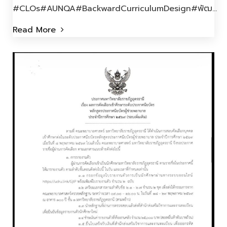
#CLOs#AUNQA#BackwardCurriculumDesign#พัฒ...
Read More