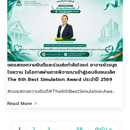
ขอแสดงความยินดีและร่วมส่งกำลังใจแด่ อาจารย์วรนุช
ไชยวาน ในโอกาสผ่านการพิจารณาเข้าสู่รอบชิงชนะเลิศ
The 6th Best Simulation Award ประจำปี 2569
#ขอแสดงความยินดี#The6thBestSimulationAwa...
Read More
1
2
3
58
ถัดไป »
…