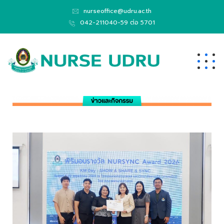
nurseoffice@udru.ac.th
042-211040-59 ต่อ 5701